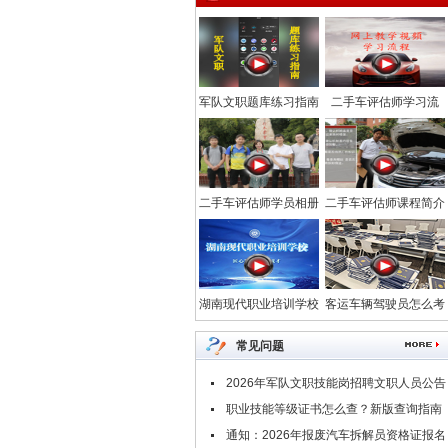
军队文职题库练习指南
二手车评估师学习流
程-汽车网校
二手车评估师学员相册
二手车评估师课程简介
_中华汽车网校
_中华汽车网校
湖南现代职业培训学校
客运车辆驾驶员怎么考
常见问题
2026年军队文职技能岗招聘文职人员公告
汇总
职业技能等级证书怎么查？新版查询指南
请查收！
通知：2026年报废汽车拆解员资格证报名