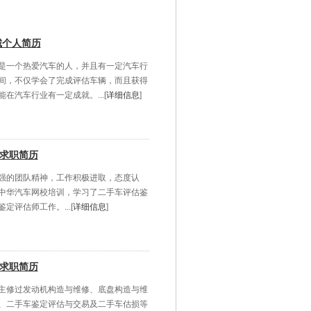
城个人简历
是一个热爱汽车的人，并且有一定汽车行
间，不仅学会了完成评估车辆，而且获得
汽车行业有一定成就。...[
详细信息
]
磊求职简历
强的团队精神，工作积极进取，态度认
中华汽车网校培训，学习了二手车评估鉴
评估师工作。...[
详细信息
]
人求职简历
主修过发动机构造与维修、底盘构造与维
、二手车鉴定评估与交易及二手车估损等