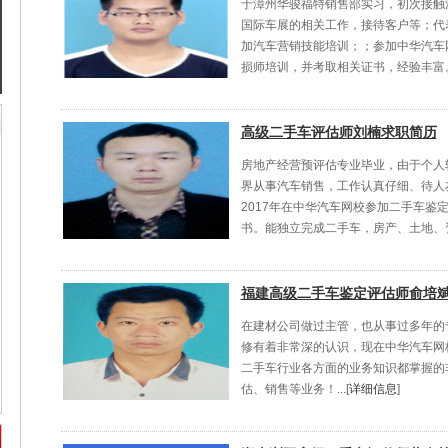
于漳州华骏福特销售部实习，初次接触
国际车展的相关工作，接待客户等；代
加汽车营销技能培训；；参加中华汽车网
损师培训，并考取相关证书，经验丰富。..
高级二手车评估师刘楠求职简历
房地产经营预评估专业毕业，由于个人
界从事汽车销售，工作认真仔细、待人
2017年在中华汽车网校参加二手车鉴
书。能独立完成二手车，房产、土地、资产
福建高级二手车鉴定评估师俞培
在建材公司做过主管，也从事过多年的
修有着非常深的认识，现在中华汽车网
二手车行业各方面的业务知识都掌握的
估、销售等业务！...[
详细信息
]