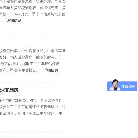
汽车销售的销售流程；曾参加漳州九月份
表汽车系参加校辩论赛，获得优秀奖；参
校2017年7月的二手车评估师与汽车估
.[
详细信息
]
较喜爱汽车，毕业后就在长沙中南汽车世
友好、为人诚实谦虚、能吃苦耐劳。于
定与评估培训，考取了二手车评估师证
、司法等评估报告。...[
详细信息
]
斌求职简历
专职司机/驾驶员，对汽车构造及汽车维
校参加了二手车鉴定评估师职业培训，对
非常深入，能独立完成二手车收购、评