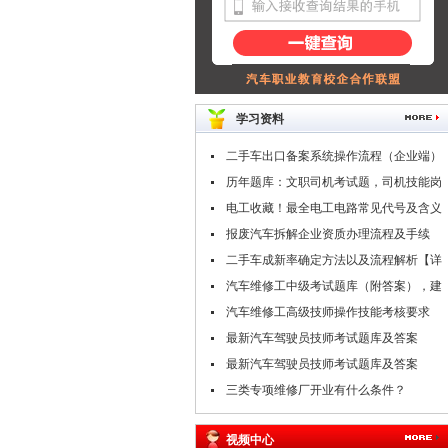
学习资料
二手车出口备案系统操作流程（企业端）
历年题库：文职司机考试题，司机技能岗
专业知识考试题库
电工收藏！最全电工电路常见代号及含义
报废汽车拆解企业资质办理流程及手续
二手车成新率确定方法以及流程解析【详
解】
汽车维修工中级考试题库（附答案），建
议收藏！
汽车维修工高级技师操作技能考核要求
（附职业技能鉴定考试题库）
最新汽车驾驶员技师考试题库及答案
（二）
最新汽车驾驶员技师考试题库及答案
（一）
三类专项维修厂开业有什么条件？
视频中心