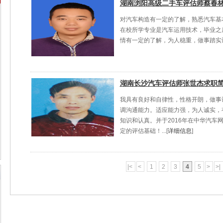
湖南浏阳高级二手车评估师蔡春
对汽车构造有一定的了解，熟悉汽车基
在校所学专业是汽车运用技术，毕业之
情有一定的了解，为人稳重，做事踏实认真
湖南长沙汽车评估师张世杰求职
我具有良好和自律性，性格开朗，做事
调沟通能力。适应能力强，为人诚实，
知识和认真。并于2016年在中华汽车
定的评估基础！...[
详细信息
]
|<
<
1
2
3
4
5
>
>|