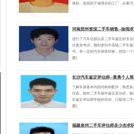
课程。曾就职于湘潭吉利工厂，从事汽车检
河南郑州资深二手车销售--徐闯
进行了汽车估损以及二手车鉴定的专业
过参加考试，顺利拿到中高级二手车鉴
书。有一定的汽车销售经验，想找一个有
息
]
长沙汽车鉴定评估师--黄勇个人简
了解车身基本内部结构和配件，熟悉各
仪器，能对二手车操作鉴定及估价，能装
车鉴定评估师学校的培训，已取得二手车
息
]
福建泉州二手车评估师吴少杰求