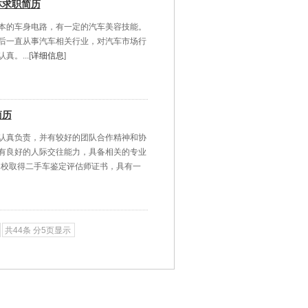
林求职简历
本的车身电路，有一定的汽车美容技能。
后一直从事汽车相关行业，对汽车市场行
。...[
详细信息
]
简历
认真负责，并有较好的团队合作精神和协
有良好的人际交往能力，具备相关的专业
网校取得二手车鉴定评估师证书，具有一
共44条 分5页显示