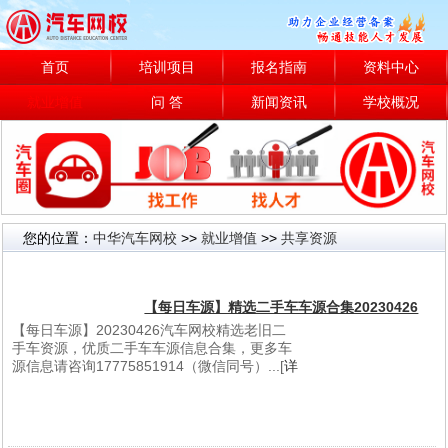
首页
培训项目
报名指南
资料中心
就业增值
问 答
新闻资讯
学校概况
您的位置：
中华汽车网校
>>
就业增值
>>
共享资源
共享资源
【每日车源】精选二手车车源合集20230426
【每日车源】20230426汽车网校精选老旧二
手车资源，优质二手车车源信息合集，更多车
源信息请咨询17775851914（微信同号）...[
详
细信息
]