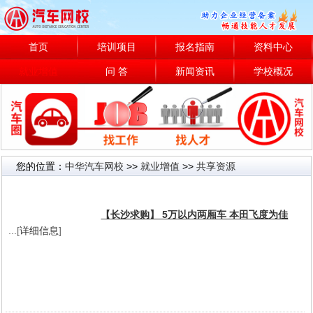
首页
培训项目
报名指南
资料中心
就业增值
问 答
新闻资讯
学校概况
您的位置：
中华汽车网校
>>
就业增值
>>
共享资源
共享资源
【长沙求购】 5万以内两厢车 本田飞度为佳
...[
详细信息
]