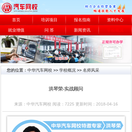
首页
培训项目
报名指南
资料中心
就业增值
问 答
新闻资讯
学校概况
您的位置：
中华汽车网校
>>
学校概况
>>
名师风采
名师风采
洪琴荣-实战顾问
来源：中华汽车网校 阅读：7225 更新时间：2018-04-16