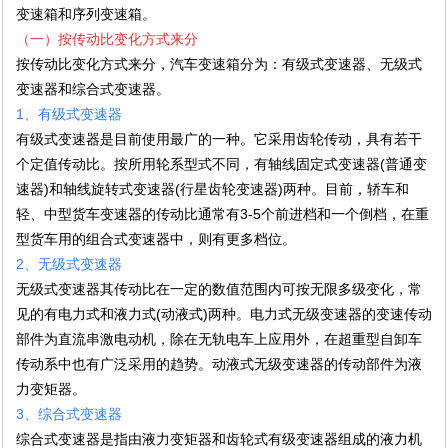
变速箱和序列变速箱。
（一）按传动比变化方式来分
按传动比变化方式来分，汽车变速箱分为：有级式变速器、无级式
变速器和综合式变速器。
1、有级式变速器
有级式变速器是目前使用最广的一种。它采用齿轮传动，具有若干
个定值传动比。按所用轮系型式不同，有轴线固定式变速器(普通变
速器)和轴线旋转式变速器(行星齿轮变速器)两种。目前，轿车和
轻、中型货车变速器的传动比通常有3-5个前进档和一个倒档，在重
型货车用的组合式变速器中，则有更多档位。
2、无级式变速器
无级式变速器其传动比在一定的数值范围内可按无限多级变化，常
见的有电力式和液力式(动液式)两种。电力式无级变速器的变速传动
部件为直流串激电动机，除在无轨电车上应用外，在超重型自卸车
传动系中也有广泛采用的趋势。动液式无级变速器的传动部件为液
力变矩器。
3、综合式变速器
综合式变速器是指由液力变矩器和齿轮式有级变速器组成的液力机