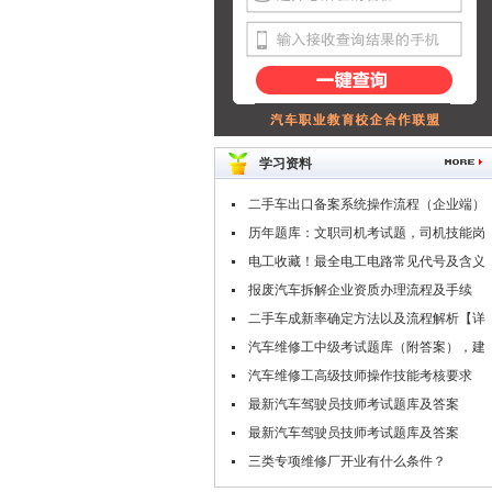
学习资料
二手车出口备案系统操作流程（企业端）
历年题库：文职司机考试题，司机技能岗
专业知识考试题库
电工收藏！最全电工电路常见代号及含义
报废汽车拆解企业资质办理流程及手续
二手车成新率确定方法以及流程解析【详
解】
汽车维修工中级考试题库（附答案），建
议收藏！
汽车维修工高级技师操作技能考核要求
（附职业技能鉴定考试题库）
最新汽车驾驶员技师考试题库及答案
（二）
最新汽车驾驶员技师考试题库及答案
（一）
三类专项维修厂开业有什么条件？