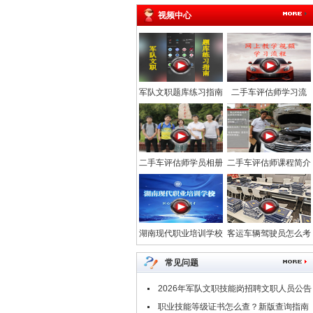
视频中心
军队文职题库练习指南
二手车评估师学习流
程-汽车网校
二手车评估师学员相册
二手车评估师课程简介
_中华汽车网校
_中华汽车网校
湖南现代职业培训学校
客运车辆驾驶员怎么考
常见问题
2026年军队文职技能岗招聘文职人员公告
汇总
职业技能等级证书怎么查？新版查询指南