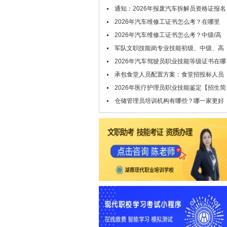
请查收！
通知：2026年报废汽车拆解员资格证报名
条件及时间公布
2026年汽车维修工证书怎么考？在哪里
考？
2026年汽车维修工证书怎么考？中级/高
级/技师/高级技师证，考试申报中！
军队文职技能岗专业技能初级、中级、高
级指什么？
2026年汽车驾驶员职业技能等级证书在哪
里考？报考条件是什么
承包食堂人员配置方案：食堂招投标人员
配置要哪些技能证书
2026年医疗护理员职业技能鉴定【招生简
章】
仓储管理员培训机构有哪些？哪一家更好
点？