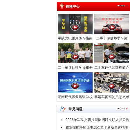
视频中心
军队文职题库练习指南
二手车评估师学习流
程-汽车网校
二手车评估师学员相册
二手车评估师课程简介
_中华汽车网校
_中华汽车网校
湖南现代职业培训学校
客运车辆驾驶员怎么考
常见问题
2026年军队文职技能岗招聘文职人员公告
汇总
职业技能等级证书怎么查？新版查询指南