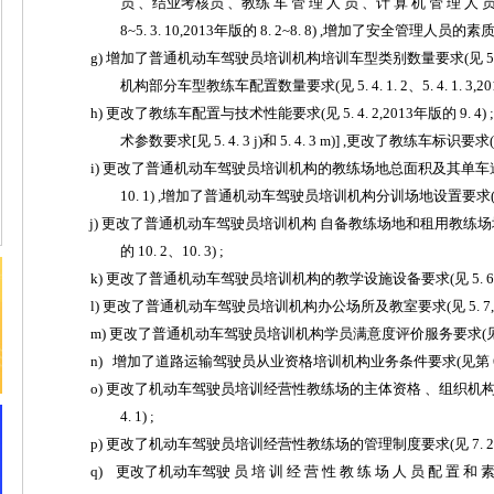
员
、
结业考核员
、
教练
车
管
理
人
员
、
计
算
机
管
理
人
8~
5. 3.
10
,
2013
年版的
8. 2~8.
8)
,
增加了安全管理人员的素质
g
)
增加了普通机动车驾驶员培训机构培训车型类别数量要求
(见
5
机构部分车型教练车配置数量要求
(见
5. 4. 1. 2
、
5. 4. 1. 3
,
20
h
)
更改了教练车配置与技术性能要求
(见
5. 4. 2
,
2013
年版的
9.
4)
;
术参数要求
[见
5. 4. 3
j
)和
5. 4. 3
m
)]
,
更改了教练车标识要求
i
)
更
改了普通机动车驾驶员培训机构的教练场地总面积及其单车
10.
1)
,
增加了普通机动车驾驶员培训机构分训场地设置要求
j
)
更改了普通机动车驾驶员培训机构
自备教练场地和租用教练场
的
10. 2
、
10.
3)
;
k
)
更改了普通机动车驾驶员培训机构的教学设施设备要求
(见
5. 6
l
)
更改了普通机动车驾驶员培训机构办公场所及教室要求
(见
5. 7
,
m
)
更改了普通机动车驾驶员培训机构学员满意度评价服务要求
(
n
) 增加了道路运输驾驶员从业资格培训机构业务条件要求(见第
o
)
更改了机动车驾驶员培训经营性教练场的主体资格
、组织机
4.
1)
;
p
)
更改了机动车驾驶员培训经营性教练场的管理制度要求
(见
7. 2
q
) 更改了机动车驾驶 员 培
训
经
营
性
教
练
场
人
员
配
置
和