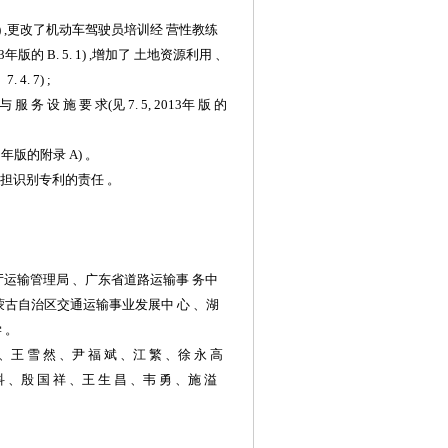
1) ,更改了机动车驾驶员培训经
营
性
教练
3
年版的
B
. 5.
1)
,
增加了
土地资源利用
、
、
7
. 4.
7)
;
与
服
务
设
施
要
求
(见
7. 5
,
2013
年
版
的
3
年版的附录
A
)
。
承担识别专利的责任
。
厅运输管理局 、广东省道路运输事
务
中
蒙古自治区交通运输事业发展中
心
、湖
学
。
 、王 雪 然 、尹 福 斌 、江 繁 、徐 永 高
科
、殷
国
祥
、王
生
昌
、韦
勇
、施
溢