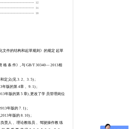
准化文件的结构和起草规则》的规
定
起
草
 资 格 条 件》
,
与
GB/T
30340
—
2013
相
语和定义
(见
3. 2
、
3.
5) ;
13
年版的第
4
章
、
9.
1) ;
013
年版的第
5
章
) ,更改了学
员
管
理岗位
2013
年版的
7.
1)
;
,
2013
年版的
8.
10)
;
练负责人
、理论教练员
、驾驶操作教
练