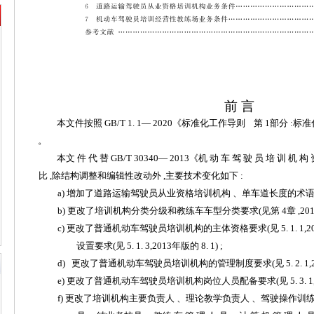
前
言
本文件按照
GB
/
T
1. 1
— 2020《标准化工作导则 第
1
部分
:标
。
本文
件
代
替
GB/T
30340
—
2013《机 动 车 驾 驶 员 培 训 机 构
比
,除结构调整和编辑性改动外 ,主要技术变化如下 :
a
)
增
加了道路运输驾驶员从业资格培训机构
、单车道长度的术
b
)
更改了培训机构分类分级和教练车车型分类要求
(见第
4
章
,
20
c
)
更改了普通机动车驾驶员培训机构的主体资格要求
(见
5. 1. 1
,
2
设置要求
(见
5. 1. 3
,
2013
年版的
8.
1)
;
d
) 更改了普通机动车驾驶员培训机构的管理制度要求(见
5. 2. 1
,
e
)
更改了普通机动车驾驶员培训机构岗位人员配备要求
(见
5. 3. 1
f
)
更改了培训机构主要负责人
、理论教学负责人
、驾驶操作训