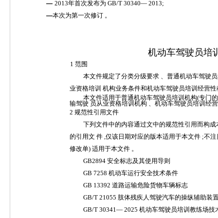
—
2
013
年首次发布为
GB
/
T
30340
—
2013
;
—
本次为第一次修订
。
机
动车驾驶员培
1
范围
本
文件规定了分类分级要求
、普通机动车驾驶员
业资格培训
机
构
业务条件和机动车驾驶员培训经营性
本
文件适用于普通机动车驾驶员培训机构
(专门
输驾驶
员从
业
资格培训机构
、机动车驾驶员培训经营
2
规范性引用文件
下列
文
件中的内容通过文中的规范性引用而构成
的引用文
件
,仅该日期对应的版本适用于本文件 ;不注
修改单) 适用于
本文件
。
GB
2
894
安全标志及其使用导则
GB
7258
机动车运行安全技术条
件
GB
13392
道路运输危险货物车辆标志
GB
/
T
21055
肢体残疾人驾驶汽车的操纵辅助装
GB
/
T
30341
—
2025
机动车驾驶员培训教练场技