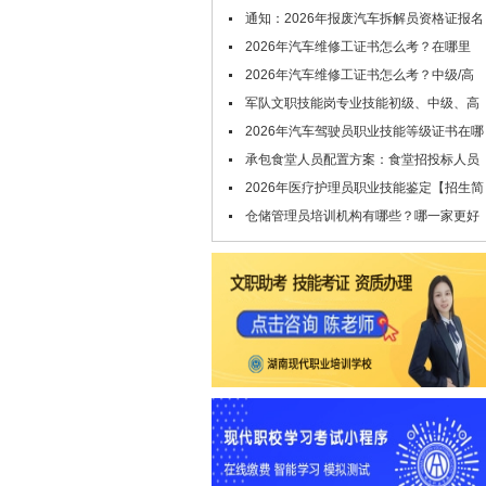
请查收！
通知：2026年报废汽车拆解员资格证报名
条件及时间公布
2026年汽车维修工证书怎么考？在哪里
考？
2026年汽车维修工证书怎么考？中级/高
级/技师/高级技师证，考试申报中！
军队文职技能岗专业技能初级、中级、高
级指什么？
2026年汽车驾驶员职业技能等级证书在哪
里考？报考条件是什么
承包食堂人员配置方案：食堂招投标人员
配置要哪些技能证书
2026年医疗护理员职业技能鉴定【招生简
章】
仓储管理员培训机构有哪些？哪一家更好
点？