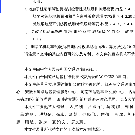
4.
4)
;
r
)
增加了机动车驾驶员培训经营性教练场训练规模要求
(见
7. 4.
场的教练场地总面积和单车道总长度递增要求
(见
7. 4. 2
,
201
教练场地循环训练路线和休息场所等要求
(见
7. 4. 3
、
7. 4. 6
s
) 更改了机动
车
驾驶
员
培
训
经
营
性
教
练
场
的
办
公
、教
学
B
.
6)
;
t
) 删除了机动车驾驶员培训机构教练场地面积计算方法(见
201
请
注
意本文件的某些内容可能涉及专利
。本文件的发布机构不
本
文件由中华人民共和国交通运输部提出
。
本
文
件由全国道路运输标准化技术委员会
(
SAC
/
TC
521)归 口
。
本
文
件起草单位
:交通运输部公路科学研究所 、江苏省交通运输
心
、安徽省道路运输管理服务中心
、河南省运输事业发展中心
、内
南省道路运输管理局
、四川省交通运输厅道路运输管理局
、长安大
本文
件
主要起草人
:曾诚 、孟 兴 凯 、吕 亚 军 、吴 初 娜 、刘 畅
、吕 雅 丽 、
冯
旭光
、张琼
、彭
慧
、孙
晓
飞
、詹
倩
、肖
虎
、郭
源
、顾
敏
、张
沫
、夏
鸿
文
、
罗文慧
。
本文件及其所代替文件的历次版本发布情况为
: