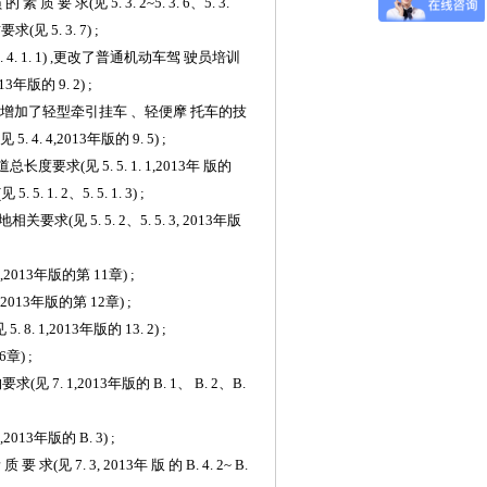
员
的
素
质
要
求
(见
5. 3. 2~5. 3. 6
、
5. 3.
要求(见
5. 3.
7)
;
. 4. 1.
1) ,更改了普通机动车驾
驶员
培训
13
年版的
9.
2)
;
增加了轻型牵引挂车
、
轻便摩
托车
的
技
(见
5. 4. 4
,
2013
年版的
9
.
5)
;
道总长度要求
(见
5. 5. 1. 1
,
2013
年
版的
(见
5. 5. 1. 2
、
5. 5. 1.
3)
;
地相关要求
(见
5. 5. 2
、
5. 5. 3
,
2
0
13
年版
,
2013
年版的第
11
章
) ;
2013
年版的第
12
章
) ;
见
5. 8. 1
,
2013
年版的
13.
2)
;
6
章
)
;
构要求
(见
7. 1
,
2013
年版的
B
. 1
、
B
.
2
、
B.
,
2013
年版的
B
.
3)
;
素
质
要
求
(见
7. 3
,
2013
年
版
的
B. 4. 2~
B
.