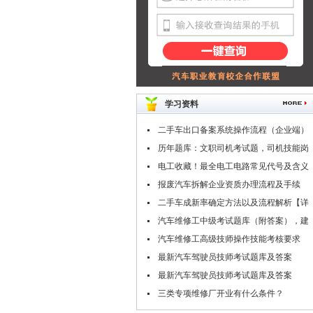
学习资料
二手车出口备案系统操作流程（企业端）
历年题库：文职司机考试题，司机技能岗
专业知识考试题库
电工收藏！最全电工电路常见代号及含义
报废汽车拆解企业资质办理流程及手续
二手车成新率确定方法以及流程解析【详
解】
汽车维修工中级考试题库（附答案），建
议收藏！
汽车维修工高级技师操作技能考核要求
（附职业技能鉴定考试题库）
最新汽车驾驶员技师考试题库及答案
（二）
最新汽车驾驶员技师考试题库及答案
（一）
三类专项维修厂开业有什么条件？