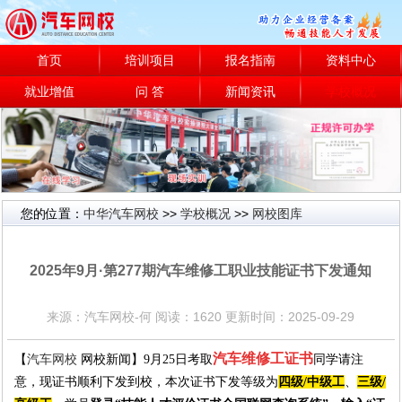
首页
培训项目
报名指南
资料中心
就业增值
问 答
新闻资讯
学校概况
您的位置：
中华汽车网校
>>
学校概况
>>
网校图库
网校图库
2025年9月·第277期汽车维修工职业技能证书下发通知
来源：汽车网校-何 阅读：1620 更新时间：2025-09-29
汽车维修工证书
【
汽车网校
网校新闻】9月25日考取
同学请注
意
，
现
证书
顺利下发到校
，本次证书下发等级为
四级/中级工
、
三级/