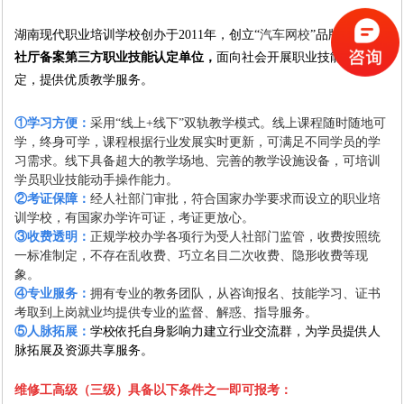
湖南现代职业培训学校创办于
2011
年，创立“
汽车网校
”品牌，
是人
社厅备案第三方职业技能认定单位，
面向社会开展职业技能等级认
定
，提供优质教学服务。
①学习方便：
采用
“线上
+
线下”双轨教学模式。线上课程随时随地可
学，终身可学，课程根据行业发展实时更新，可满足不同学员的学
习需求。线下具备超大的教学场地、完善的教学设施设备，
可培训
学员职业技能动手操作能力。
②考证保障：
经人社部门审批，符合国家办学要求而设立的职业培
训学校，有国家办学许可证，考证更放心。
③收费透明：
正规学校办学各项行为受人社部门监管，收费按照统
一标准制定，不存在乱收费、巧立名目二次收费、隐形收费等现
象。
④专业服务：
拥有专业的教务团队，从咨询报名、技能学习、证书
考取到上岗就业均提供专业的监督、解惑、指导服务。
⑤人脉拓展：
学校依托自身影响力建立行业交流群，为学员提供人
脉拓展及资源共享服务。
维修工高级（三级）具备以下条件之一即可报考：