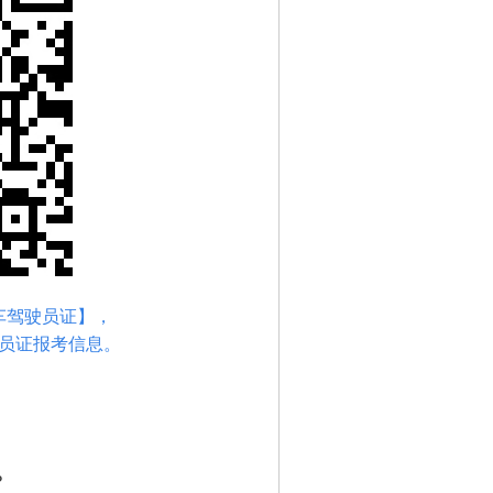
车驾驶员证
】
，
员
证报考信息
。
？