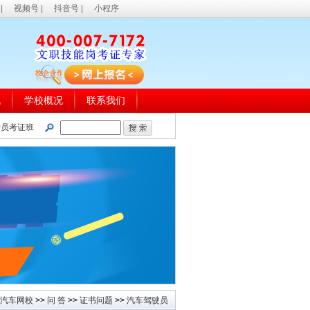
|
视频号
|
抖音号
|
小程序
讯
学校概况
联系我们
管员考证班
汽车网校
>>
问 答
>>
证书问题
>>
汽车驾驶员