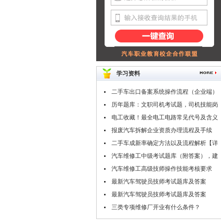
学习资料
二手车出口备案系统操作流程（企业端）
历年题库：文职司机考试题，司机技能岗
专业知识考试题库
电工收藏！最全电工电路常见代号及含义
报废汽车拆解企业资质办理流程及手续
二手车成新率确定方法以及流程解析【详
解】
汽车维修工中级考试题库（附答案），建
议收藏！
汽车维修工高级技师操作技能考核要求
（附职业技能鉴定考试题库）
最新汽车驾驶员技师考试题库及答案
（二）
最新汽车驾驶员技师考试题库及答案
（一）
三类专项维修厂开业有什么条件？