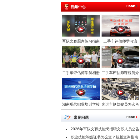
视频中心
军队文职题库练习指南
二手车评估师学习流
程-汽车网校
二手车评估师学员相册
二手车评估师课程简介
_中华汽车网校
_中华汽车网校
湖南现代职业培训学校
客运车辆驾驶员怎么考
常见问题
2026年军队文职技能岗招聘文职人员公告
汇总
职业技能等级证书怎么查？新版查询指南