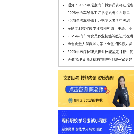
请查收！
通知：2026年报废汽车拆解员资格证报名
条件及时间公布
2026年汽车维修工证书怎么考？在哪里
考？
2026年汽车维修工证书怎么考？中级/高
级/技师/高级技师证，考试申报中！
军队文职技能岗专业技能初级、中级、高
级指什么？
2026年汽车驾驶员职业技能等级证书在哪
里考？报考条件是什么
承包食堂人员配置方案：食堂招投标人员
配置要哪些技能证书
2026年医疗护理员职业技能鉴定【招生简
章】
仓储管理员培训机构有哪些？哪一家更好
点？