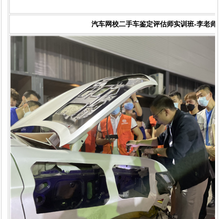
汽车网校二手车鉴定评估师
实训班-李老师