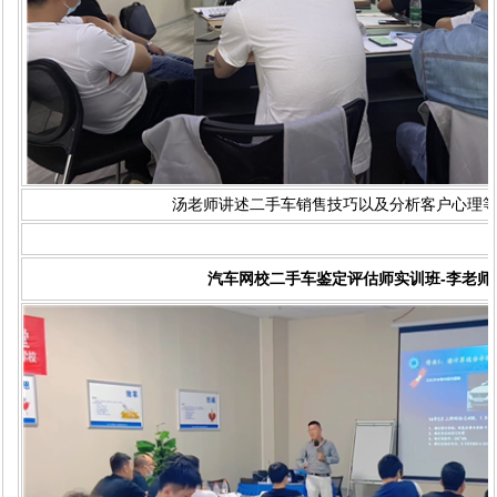
汤老师讲述二手车销售技巧以及分析客户心理
汽车网校二手车鉴定评估师
实训班-李老师