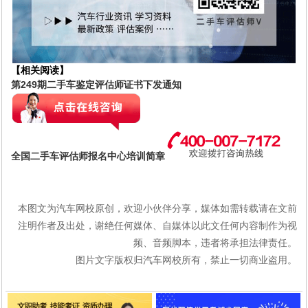
【相关阅读】
第249期二手车鉴定评估师证书下发通知
全国二手车评估师报名中心培训简章
本图文为汽车网校原创，欢迎小伙伴分享，媒体如需转载请在文前
注明作者及出处，
谢绝任何媒体、自媒体以此文任何内容制作为视
频、音频脚本，违
者将承担法律责任。
图片文字版权归汽车网校所有，禁止一切商业盗用。