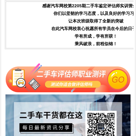
感谢汽车网校第2205期二手车鉴定评估师实训营
你们以坚韧的学习态度，以及良好的学习习
让本次班级取得了全新的突破
在此汽车网校衷心祝愿所有学员在今后的日
学有所成，学有所获！
乘风破浪，前程似锦！