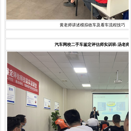
黄老师讲述模拟收车及看车流程技巧
汽车网校二手车鉴定评估师
实训班-汤老师