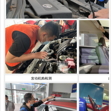
发动机舱检测