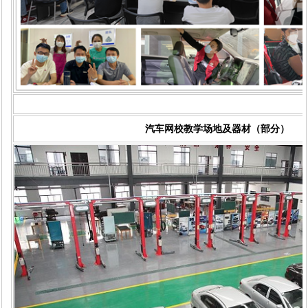
汽车网校教学场地及器材（部分）