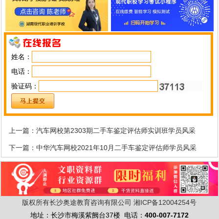
姓名：
电话：
验证码：
上一篇：
汽车网校第2303期二手车鉴定评估师实训班学员风采
下一篇：
中华汽车网校2021年10月二手车鉴定评估师学员风采
版权所有长沙奥途教育咨询有限公司
湘ICP备12004254号
地址：长沙市梅溪紫阙台37楼 电话：
400-007-7172