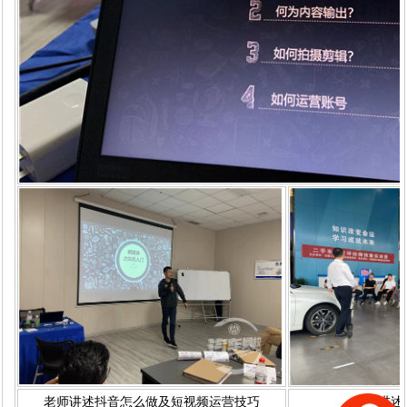
老师讲述抖音怎么做及短视频运营技巧
老师讲述