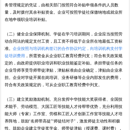
务管理规定的凭证，由相关部门按照符合补贴申领条件的人员数
量，及时拨付其余补贴资金。企业可按照学徒社保缴纳地或就业所
在地申领职业培训补贴。
（二）健全企业保障机制。学徒在学习培训期间，企业应当按照劳
动合同法的规定支付工资，且工资不得低于企业所在地最低工资标
准。
企业按照与培训机构签订的合作协议约定，向培训机构支付学
徒培训费用
，所需资金从企业职工教育经费列支；符合有关政策规
定的，由政府提供职业培训和职业技能鉴定补贴。承担带徒任务的
企业导师享受导师带徒津贴，津贴标准由企业确定，津贴由企业承
担。企业对学徒开展在岗培训、业务研修等企业内部发生的费用，
符合有关政策规定的，可从企业职工教育经费中列支。
（三）建立奖励激励机制。充分发挥中华技能大奖获得者、全国技
术能手、劳动模范、大国工匠等技能人才传帮带优势，充分利用技
能大师（专家）工作室、劳模和工匠人才创新工作室等技能人才培
养阵地，鼓励“名师带高徒”“师徒结对子”，激发师徒主动性和积极
性。鼓励企业建立学徒奖学金、师带徒津贴（授课费、课时费），