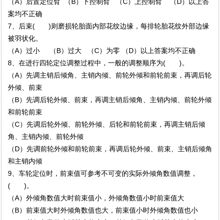
（A）后置定位臂 （B）下控制臂 （C）上控制臂 （D）以上答
案均不正确
7、后束( )则磨损轮胎面内部花纹边缘，每排轮胎花纹外部边缘
被羽状化。
（A）过小 （B）过大 （C）为零 （D）以上答案均不正确
8、在进行四轮定位调整过程中，一般的调整顺序为( )。
（A）先调主销后倾角、主销内倾、前轮外倾和前轮前束，再调后轮
外倾、前束
（B）先调后轮外倾、前束，再调主销后倾角、主销内倾、前轮外倾
和前轮前束
（C）先调后轮外倾、前轮外倾、后轮和前轮前束，再调主销后倾
角、主销内倾、前轮外倾
（D）先调前轮外倾和前轮前束，再调后轮外倾、前束、主销后倾角
和主销内倾
9、车轮定位时，前束值可参考不可变的实际外倾角数值调整，
( )。
（A）外倾角数值大时前束值小，外倾角数值小时前束值大
（B）前束值大时外倾角数值也大，前束值小时外倾角数值也小