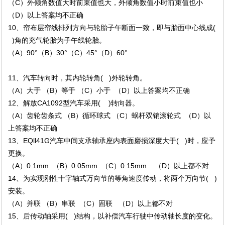
（C）外倾角数值大时前束值也大，外倾角数值小时前束值也小
（D）以上答案均不正确
10、帘布层帘线排列方向与轮胎子午断面一致，即与胎面中心线成(
)角的充气轮胎为子午线轮胎。
（A）90°（B）30°（C）45°（D）60°
11、汽车转向时，其内轮转角( )外轮转角。
（A）大于 （B）等于 （C）小于 （D）以上答案均不正确
12、解放CA1092型汽车采用( )转向器。
（A）齿轮齿条式 （B）循环球式 （C）蜗杆双销滚轮式 （D）以
上答案均不正确
13、EQll41G汽车中间支承轴承座内表面磨损深度大于( )时，应予
更换。
（A）0.1mm （B）0.05mm （C）0.15mm （D）以上都不对
14、为实现刚性十字轴式万向节的等角速度传动，将两个万向节( )
安装。
（A）并联 （B）串联 （C）固联 （D）以上都不对
15、后传动轴采用( )结构，以补偿汽车行驶中传动轴长度的变化。