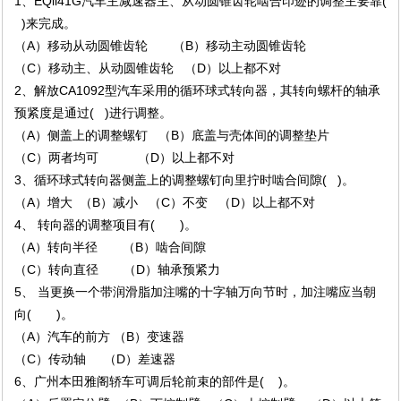
1、EQll41G汽车主减速器主、从动圆锥齿轮啮合印迹的调整主要靠(
)来完成。
（A）移动从动圆锥齿轮 （B）移动主动圆锥齿轮
（C）移动主、从动圆锥齿轮 （D）以上都不对
2、解放CA1092型汽车采用的循环球式转向器，其转向螺杆的轴承
预紧度是通过( )进行调整。
（A）侧盖上的调整螺钉 （B）底盖与壳体间的调整垫片
（C）两者均可 （D）以上都不对
3、循环球式转向器侧盖上的调整螺钉向里拧时啮合间隙( )。
（A）增大 （B）减小 （C）不变 （D）以上都不对
4、 转向器的调整项目有( )。
（A）转向半径 （B）啮合间隙
（C）转向直径 （D）轴承预紧力
5、 当更换一个带润滑脂加注嘴的十字轴万向节时，加注嘴应当朝
向( )。
（A）汽车的前方 （B）变速器
（C）传动轴 （D）差速器
6、广州本田雅阁轿车可调后轮前束的部件是( )。