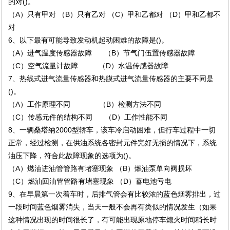
的对()。
（A）只有甲对 （B）只有乙对 （C）甲和乙都对 （D）甲和乙都不
对
6、以下最有可能导致发动机起动困难的故障是()。
（A）进气温度传感器故障 （B）节气门伍置传感器故障
（C）空气流量计故障 （D）水温传感器故障
7、热线式进气流量传感器和热膜式进气流量传感器的主要不同是
()。
（A）工作原理不同 （B）检测方法不同
（C）传感元件的结构不同 （D）工作性能不同
8、一辆桑塔纳2000型轿车，该车冷启动困难，但行车过程中一切
正常，经过检测，在供油系统各密封元件完好无损的情况下，系统
油压下降，符合此故障现象的选项为()。
（A）燃油进油管管路有堵塞现象 （B）燃油泵单向阀损坏
（C）燃油回油管管路有堵塞现象 （D）蓄电池亏电
9、在早晨第一次着车时，后排气管会有比较浓的蓝色烟雾排出，过
一段时间蓝色烟雾消失，当天一般不会再有类似的情况发生（如果
这种情况出现的时间很长了，有可能出现原地停车熄火时间稍长时