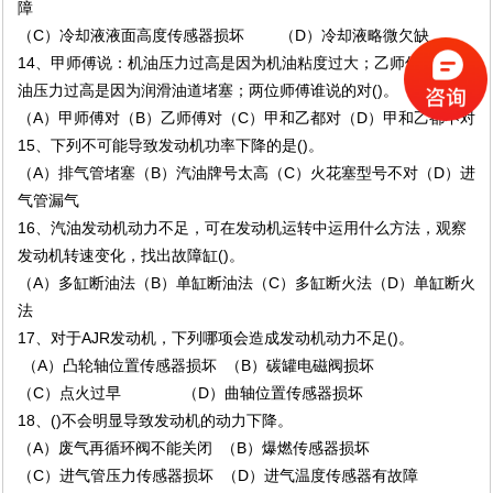
障
（C）冷却液液面高度传感器损坏 （D）冷却液略微欠缺
14、甲师傅说：机油压力过高是因为机油粘度过大；乙师傅说：机
油压力过高是因为润滑油道堵塞；两位师傅谁说的对()。
（A）甲师傅对（B）乙师傅对（C）甲和乙都对（D）甲和乙都不对
15、下列不可能导致发动机功率下降的是()。
（A）排气管堵塞（B）汽油牌号太高（C）火花塞型号不对（D）进
气管漏气
16、汽油发动机动力不足，可在发动机运转中运用什么方法，观察
发动机转速变化，找出故障缸()。
（A）多缸断油法（B）单缸断油法（C）多缸断火法（D）单缸断火
法
17、对于AJR发动机，下列哪项会造成发动机动力不足()。
（A）凸轮轴位置传感器损坏 （B）碳罐电磁阀损坏
（C）点火过早 （D）曲轴位置传感器损坏
18、()不会明显导致发动机的动力下降。
（A）废气再循环阀不能关闭 （B）爆燃传感器损坏
（C）进气管压力传感器损坏 （D）进气温度传感器有故障