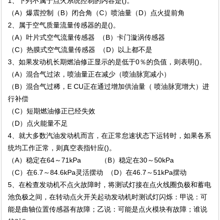
1、下列不属于点火系统控制的内容是()。
（A）爆震控制（B）闭合角（C）喷油量（D）点火提前角
2、属于空气质量流量传感器的是()。
（A）叶片式空气流量传感器 （B）卡门漩涡传感器
（C）热膜式空气流量传感器 （D）以上都不是
3、如果发动机长期燃油修正显示的是低于0％的负值，则表明()。
（A）混合气过浓，喷油量正在减少（喷油脉宽减小）
（B）混合气过稀，E CU正在通过增加供油量（ 喷油脉宽增大）进
行补偿
（C）短期燃油修正已经失效
（D）点火能量不足
4、就大多数汽油发动机而言，在正常怠速状态下运转时，如果各系
统均工作正常，则真空表指针应()。
（A）稳定在64～71kPa （B）稳定在30～50kPa
（C）在6.7～84.6kPa灵活摆动 （D）在46.7～51kPa摆动
5、在检查发动机不点火故障时，将测试灯接在点火线圈负极和蓄电
池负极之间，在转动点火开关起动发动机时测试灯闪烁：甲说：可
能是曲轴位置传感器有故障；乙说：可能是点火模块有故障；谁说