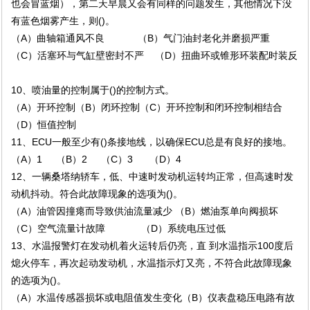
也会冒蓝烟），第二天早晨又会有同样的问题发生，其他情况下没
有蓝色烟雾产生，则()。
（A）曲轴箱通风不良 （B）气门油封老化并磨损严重
（C）活塞环与气缸壁密封不严 （D）扭曲环或锥形环装配时装反
10、喷油量的控制属于()的控制方式。
（A）开环控制（B）闭环控制（C）开环控制和闭环控制相结合
（D）恒值控制
11、ECU一般至少有()条接地线，以确保ECU总是有良好的接地。
（A）1 （B）2 （C）3 （D）4
12、一辆桑塔纳轿车，低、中速时发动机运转均正常，但高速时发
动机抖动。符合此故障现象的选项为()。
（A）油管因撞瘪而导致供油流量减少 （B）燃油泵单向阀损坏
（C）空气流量计故障 （D）系统电压过低
13、水温报警灯在发动机着火运转后仍亮，直 到水温指示100度后
熄火停车，再次起动发动机，水温指示灯又亮，不符合此故障现象
的选项为()。
（A）水温传感器损坏或电阻值发生变化（B）仪表盘稳压电路有故