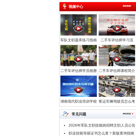
视频中心
军队文职题库练习指南
二手车评估师学习流
程-汽车网校
二手车评估师学员相册
二手车评估师课程简介
_中华汽车网校
_中华汽车网校
湖南现代职业培训学校
客运车辆驾驶员怎么考
常见问题
2026年军队文职技能岗招聘文职人员公告
汇总
职业技能等级证书怎么查？新版查询指南