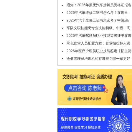
请查收！
通知：2026年报废汽车拆解员资格证报名
条件及时间公布
2026年汽车维修工证书怎么考？在哪里
考？
2026年汽车维修工证书怎么考？中级/高
级/技师/高级技师证，考试申报中！
军队文职技能岗专业技能初级、中级、高
级指什么？
2026年汽车驾驶员职业技能等级证书在哪
里考？报考条件是什么
承包食堂人员配置方案：食堂招投标人员
配置要哪些技能证书
2026年医疗护理员职业技能鉴定【招生简
章】
仓储管理员培训机构有哪些？哪一家更好
点？