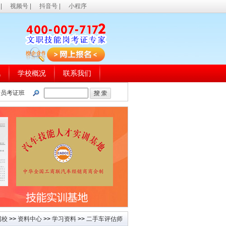
|
视频号
|
抖音号
|
小程序
讯
学校概况
联系我们
管员考证班
网校
>>
资料中心
>>
学习资料
>>
二手车评估师