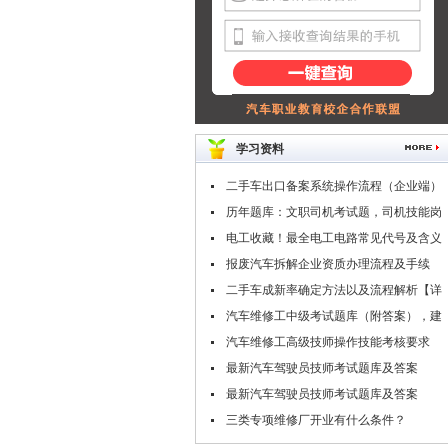
学习资料
二手车出口备案系统操作流程（企业端）
历年题库：文职司机考试题，司机技能岗
专业知识考试题库
电工收藏！最全电工电路常见代号及含义
报废汽车拆解企业资质办理流程及手续
二手车成新率确定方法以及流程解析【详
解】
汽车维修工中级考试题库（附答案），建
议收藏！
汽车维修工高级技师操作技能考核要求
（附职业技能鉴定考试题库）
最新汽车驾驶员技师考试题库及答案
（二）
最新汽车驾驶员技师考试题库及答案
（一）
三类专项维修厂开业有什么条件？